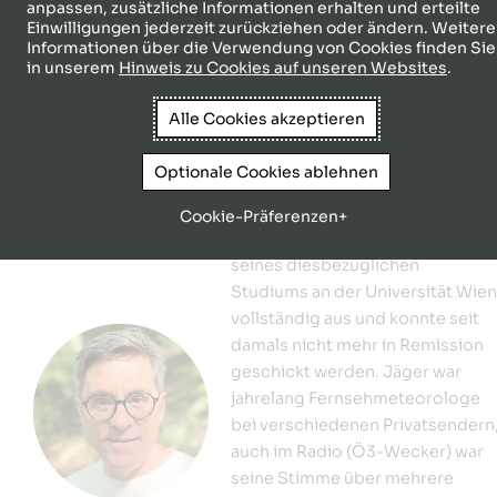
anpassen, zusätzliche Informationen erhalten und erteilte
Einwilligungen jederzeit zurückziehen oder ändern. Weitere
Informationen über die Verwendung von Cookies finden Sie
in unserem
Hinweis zu Cookies auf unseren Websites
.
Andreas Jäger
Alle Cookies akzeptieren
Andreas Jäger wurde, eigenen
Angaben zufolge, schon zu seine
Optionale Cookies ablehnen
Schulzeit mit dem
„Meteorologievirus“ infiziert. Die
Cookie-Präferenzen
„Erkrankung“ brach während
seines diesbezüglichen
Studiums an der Universität Wien
vollständig aus und konnte seit
damals nicht mehr in Remission
geschickt werden. Jäger war
jahrelang Fernsehmeteorologe
bei verschiedenen Privatsendern
auch im Radio (Ö3-Wecker) war
seine Stimme über mehrere