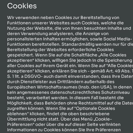
Cookies
Wir verwenden neben Cookies zur Bereitstellung von
Funktionen unserer Websites auch Cookies, welche die
Nutzung der Website, die von Ihnen besuchten Inhalte und
deren Verwendung analysieren, die Anzeige von
personalisierten Inhalten ermöglichen, sowie Social Media-
Funktionen bereitstellen. Standardmäßig werden nur für di
Bereitstellung der Websites erforderliche Cookies
gespeichert. Wenn Sie auf die Schaltfläche „Alle Cookies
akzeptieren“ klicken, willigen Sie jedoch in die Speicherung
aller Cookies auf Ihrem Gerät ein. Wenn Sie auf "Alle Cookie
akzeptieren" klicken, erklären Sie sich - gemäß Art. 49 Abs. 
S. 1 lit. a DSGVO- auch damit einverstanden, dass Ihre Date
Gastreferent:innen der
durch Dienstleister aus Drittländern außerhalb des
Europäischen Wirtschaftsraumes (insb. den USA), in denen
NIFA 2025
kein angemessenes datenschutzrechtliches Schutzniveau
besteht, verarbeitet werden. In diesem Fall besteht die
Möglichkeit, dass Behörden ohne Rechtsmittel auf die Date
Leidenschaft für Wissen –
zugreifen können. Wenn Sie auf "Optionale Cookies
Engagement für Frauen
ablehnen" klicken, findet die oben beschriebene
Übermittlung nicht statt. Über das Menü „Cookie-
Präferenzen“ oder über die auf dieser Seite verlinkten
Informationen zu Cookies können Sie Ihre Präferenzen