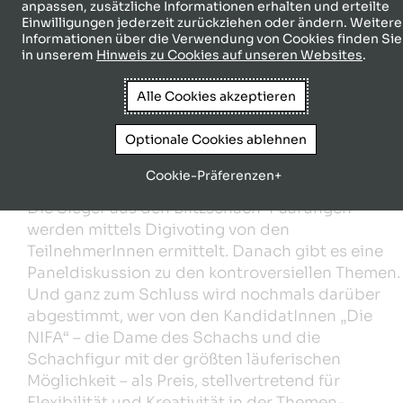
anpassen, zusätzliche Informationen erhalten und erteilte
Einwilligungen jederzeit zurückziehen oder ändern. Weitere
Informationen über die Verwendung von Cookies finden Sie
in unserem
Hinweis zu Cookies auf unseren Websites
.
Alle Cookies akzeptieren
Optionale Cookies ablehnen
Cookie-Präferenzen
Die Sieger aus den Blitzschach-Paarungen
werden mittels Digivoting von den
TeilnehmerInnen ermittelt. Danach gibt es eine
Paneldiskussion zu den kontroversiellen Themen.
Und ganz zum Schluss wird nochmals darüber
abgestimmt, wer von den KandidatInnen „Die
NIFA“ – die Dame des Schachs und die
Schachfigur mit der größten läuferischen
Möglichkeit – als Preis, stellvertretend für
Flexibilität und Kreativität in der Themen-