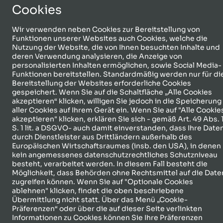
Cookies
Wir verwenden neben Cookies zur Bereitstellung von
Funktionen unserer Websites auch Cookies, welche die
Nutzung der Website, die von Ihnen besuchten Inhalte und
deren Verwendung analysieren, die Anzeige von
personalisierten Inhalten ermöglichen, sowie Social Media-
Funktionen bereitstellen. Standardmäßig werden nur für di
Bereitstellung der Websites erforderliche Cookies
gespeichert. Wenn Sie auf die Schaltfläche „Alle Cookies
akzeptieren“ klicken, willigen Sie jedoch in die Speicherung
aller Cookies auf Ihrem Gerät ein. Wenn Sie auf "Alle Cookie
akzeptieren" klicken, erklären Sie sich - gemäß Art. 49 Abs. 
S. 1 lit. a DSGVO- auch damit einverstanden, dass Ihre Date
„Die NIFA“ –
durch Dienstleister aus Drittländern außerhalb des
Europäischen Wirtschaftsraumes (insb. den USA), in denen
kein angemessenes datenschutzrechtliches Schutzniveau
Schachfigur mit viel
besteht, verarbeitet werden. In diesem Fall besteht die
Bewegungsspielraum
Möglichkeit, dass Behörden ohne Rechtsmittel auf die Date
zugreifen können. Wenn Sie auf "Optionale Cookies
ablehnen" klicken, findet die oben beschriebene
Übermittlung nicht statt. Über das Menü „Cookie-
Präferenzen“ oder über die auf dieser Seite verlinkten
Informationen zu Cookies können Sie Ihre Präferenzen